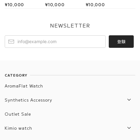
Fortune (Green)
Fortune (Blue) 腕
Fortune (Purple)
¥10,000
¥10,000
¥10,000
腕時計 レディース
時計 レディース
腕時計 レディース
NEWSLETTER
登録
CATEGORY
AromaFlat Watch
Synthetics Accessory
Artifact List
Outlet Sale
Artifact Jewelry
Kimio watch