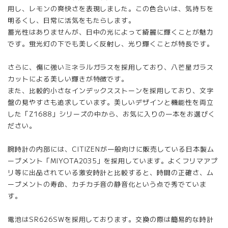
用し、レモンの爽快さを表現しました。この色合いは、気持ちを
明るくし、日常に活気をもたらします。
蓄光性はありませんが、日中の光によって綺麗に輝くことが魅力
です。蛍光灯の下でも美しく反射し、光り輝くことが特長です。
さらに、傷に強いミネラルガラスを採用しており、八芒星ガラス
カットによる美しい輝きが特徴です。
また、比較的小さなインデックスストーンを採用しており、文字
盤の見やすさも追求しています。美しいデザインと機能性を両立
した「Z1688」シリーズの中から、お気に入りの一本をお選びく
ださい。
腕時計の内部には、CITIZENが一般向けに販売している日本製ム
ーブメント「MIYOTA2035」を採用しています。よくフリマアプ
リ等に出品されている激安時計と比較すると、時間の正確さ、ム
ーブメントの寿命、カチカチ音の静音化という点で秀でていま
す。
電池はSR626SWを採用しております。交換の際は簡易的な時計