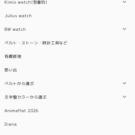
2017年モデル
Kimio watch(型番別)
2018年モデル
Z1001~2000
Julius watch
2019年モデル
6001~6100
BW watch
2020年モデル
6101~6200
2021年モデル
ベルト・ストーン・時計工具など
2021年モデル
6201~6300
2022年モデル
有償修理
2022年モデル
6301~6400
2023年モデル
思い出
6401~6500
2024年モデル
6501~6600
ベルトから選ぶ
2025年モデル
6601～6700
本革ベルト
文字盤カラーから選ぶ
合皮ベルト
グラデーション
Aromaflat 2026
金属ベルト(バックルタイプ)
ブラウン
Diana
金属ベルト(メッシュタイプ)
レッド