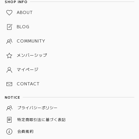
SHOP INFO
金属ベルト(チェーン、バングルタイプ)
グリーン
ABOUT
金属ベルト(プッシュタイプ)
ブルー
BLOG
ピンク
COMMUNITY
パープル
メンバーシップ
グレー
ホワイト
マイページ
ブラック
CONTACT
シルバー
NOTICE
イエロー
プライバシーポリシー
ベージュ
特定商取引法に基づく表記
オレンジ
会員規約