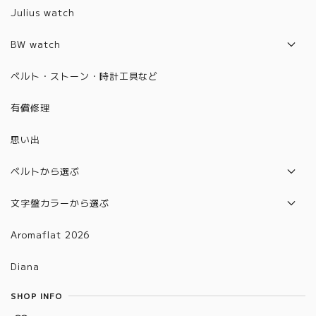
2018年モデル
Z1001~2000
Julius watch
2019年モデル
6001~6100
BW watch
2020年モデル
6101~6200
2021年モデル
ベルト・ストーン・時計工具など
2021年モデル
6201~6300
2022年モデル
有償修理
2022年モデル
6301~6400
2023年モデル
思い出
6401~6500
2024年モデル
6501~6600
ベルトから選ぶ
2025年モデル
6601～6700
本革ベルト
文字盤カラーから選ぶ
合皮ベルト
グラデーション
Aromaflat 2026
金属ベルト(バックルタイプ)
ブラウン
Diana
金属ベルト(メッシュタイプ)
レッド
SHOP INFO
金属ベルト(チェーン、バングルタイプ)
グリーン