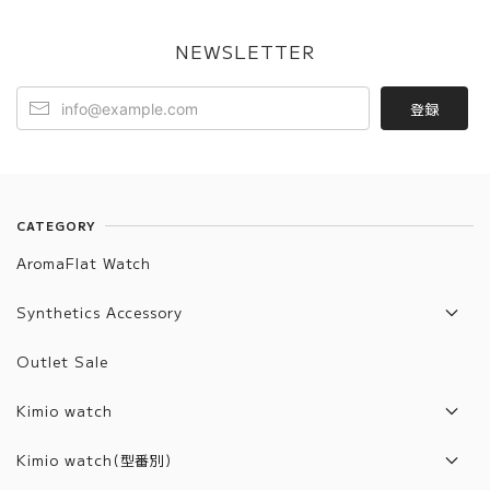
NEWSLETTER
登録
CATEGORY
AromaFlat Watch
Synthetics Accessory
Artifact List
Outlet Sale
Artifact Jewelry
Kimio watch
2017年モデル
Kimio watch(型番別)