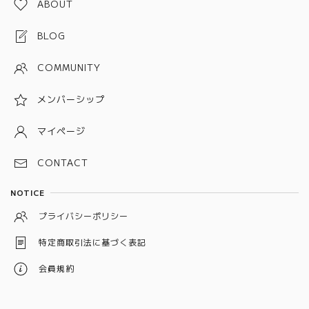
ABOUT
金属ベルト(プッシュタイプ)
ブルー
BLOG
ピンク
COMMUNITY
パープル
メンバーシップ
グレー
ホワイト
マイページ
ブラック
CONTACT
シルバー
NOTICE
イエロー
プライバシーポリシー
ベージュ
特定商取引法に基づく表記
オレンジ
会員規約