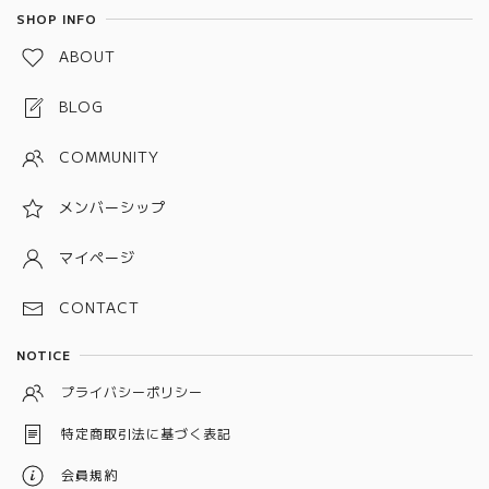
レッド
SHOP INFO
金属ベルト(チェーン、バングルタイプ)
グリーン
ABOUT
金属ベルト(プッシュタイプ)
ブルー
BLOG
ピンク
COMMUNITY
パープル
メンバーシップ
グレー
ホワイト
マイページ
ブラック
CONTACT
シルバー
NOTICE
イエロー
プライバシーポリシー
ベージュ
特定商取引法に基づく表記
オレンジ
会員規約