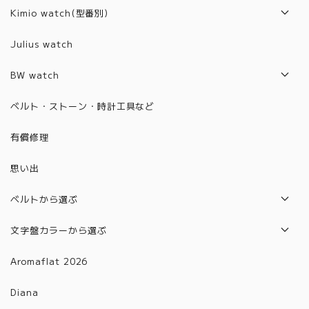
2017年モデル
Kimio watch(型番別)
2018年モデル
Z1001~2000
Julius watch
2019年モデル
6001~6100
BW watch
2020年モデル
6101~6200
2021年モデル
ベルト・ストーン・時計工具など
2021年モデル
6201~6300
2022年モデル
有償修理
2022年モデル
6301~6400
2023年モデル
思い出
6401~6500
2024年モデル
6501~6600
ベルトから選ぶ
2025年モデル
6601～6700
本革ベルト
文字盤カラーから選ぶ
合皮ベルト
グラデーション
Aromaflat 2026
金属ベルト(バックルタイプ)
ブラウン
Diana
金属ベルト(メッシュタイプ)