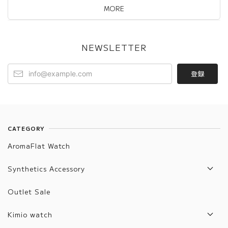
MORE
NEWSLETTER
登録
CATEGORY
AromaFlat Watch
Synthetics Accessory
Artifact List
Outlet Sale
Artifact Jewelry
Kimio watch