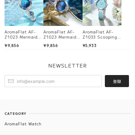
AromaFlat AF-
AromaFlat AF-
AromaFlat AF-
Z1023 Mermaid
Z1023 Mermaid
Z1033 Scooping
Tear (Morning
Tear (Midnight
Star(Light
¥9,856
¥9,856
¥5,933
Blue) 腕時計 レデ
Purple) 腕時計 レ
Blue) 腕時計 レ
ィース
ディース
ディース
NEWSLETTER
登録
CATEGORY
AromaFlat Watch