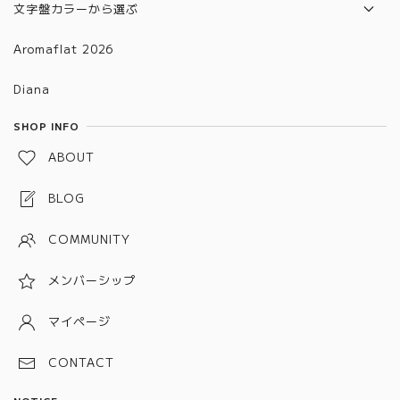
本革ベルト
文字盤カラーから選ぶ
合皮ベルト
グラデーション
Aromaflat 2026
金属ベルト(バックルタイプ)
ブラウン
Diana
金属ベルト(メッシュタイプ)
レッド
SHOP INFO
金属ベルト(チェーン、バングルタイプ)
グリーン
ABOUT
金属ベルト(プッシュタイプ)
ブルー
BLOG
ピンク
COMMUNITY
パープル
メンバーシップ
グレー
ホワイト
マイページ
ブラック
CONTACT
シルバー