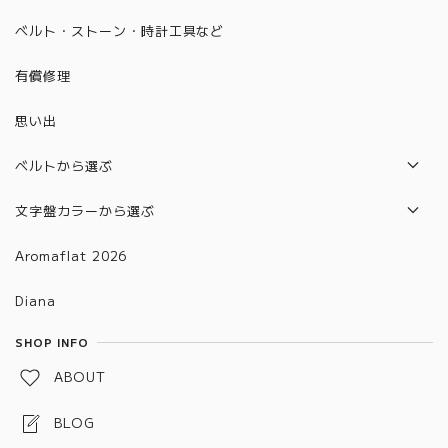
2020年モデル
6101~6200
2021年モデル
ベルト・ストーン・時計工具など
2021年モデル
6201~6300
2022年モデル
有償修理
2022年モデル
6301~6400
2023年モデル
思い出
6401~6500
2024年モデル
6501~6600
ベルトから選ぶ
2025年モデル
6601～6700
本革ベルト
文字盤カラーから選ぶ
合皮ベルト
グラデーション
Aromaflat 2026
金属ベルト(バックルタイプ)
ブラウン
Diana
金属ベルト(メッシュタイプ)
レッド
SHOP INFO
金属ベルト(チェーン、バングルタイプ)
グリーン
ABOUT
金属ベルト(プッシュタイプ)
ブルー
BLOG
ピンク