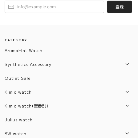
登録
CATEGORY
AromaFlat Watch
Synthetics Accessory
Artifact List
Outlet Sale
Artifact Jewelry
Kimio watch
2017年モデル
Kimio watch(型番別)
2018年モデル
Z1001~2000
Julius watch
2019年モデル
6001~6100
BW watch