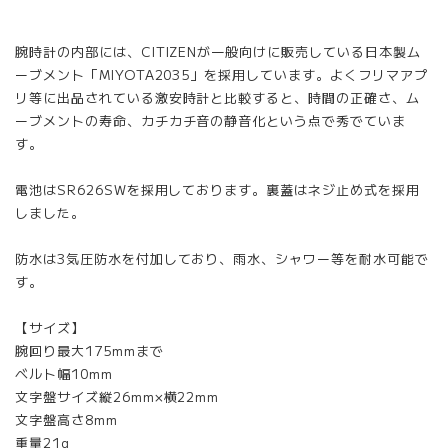
腕時計の内部には、CITIZENが一般向けに販売している日本製ム
ーブメント「MIYOTA2035」を採用しています。よくフリマアプ
リ等に出品されている激安時計と比較すると、時間の正確さ、ム
ーブメントの寿命、カチカチ音の静音化という点で秀でていま
す。
電池はSR626SWを採用しております。裏蓋はネジ止め式を採用
しました。
防水は3気圧防水を付加しており、雨水、シャワー等を耐水可能で
す。
【サイズ】
腕回り最大175mmまで
ベルト幅10mm
文字盤サイズ縦26mm×横22mm
文字盤高さ8mm
重量21g