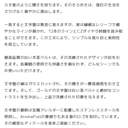
らす星のように輝きを放ちます。そのきらめきは、毎日の生活を
さりげなく華やかに演出します。
一見すると文字盤は無地に見えますが、実は繊細なレリーフで細
やかなラインが描かれ、12本のラインとCZダイヤで時間を読み取
ることができます。この工夫により、シンプルな見た目と実用性
を両立しています。
最高品質の白い本革ベルトは、その洗練されたデザインが目を引
きます。長期間の使用でも快適さを損なわず、どんなシーンでも
お使いいただけます。
文字盤の縁はガラスカットされ、その輝きが一層高級感を引き立
てます。そして、ゴールドの文字盤は白い革ベルトと絶妙なコン
トラストを生み出し、上品で洗練された印象を与えます。
文字盤の裏側は金属アレルギーに配慮したステンレススチールを
使用し、AromaFlatの象徴でもある狼のロゴを刻印しています。
その緻密なディテールを是非ご堪能ください。