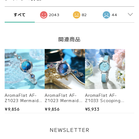
すべて
2043
82
44
関連商品
AromaFlat AF-
AromaFlat AF-
AromaFlat AF-
Z1023 Mermaid
Z1023 Mermaid
Z1033 Scooping
Tear (Morning
Tear (Midnight
Star(Light
¥9,856
¥9,856
¥5,933
Blue) 腕時計 レデ
Purple) 腕時計 レ
Blue) 腕時計 レ
ィース
ディース
ディース
NEWSLETTER