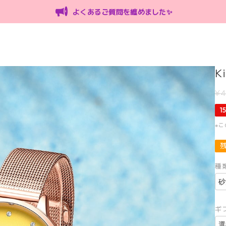
よくあるご質問を纏めました✨
K
¥4
1
※
種
ギ