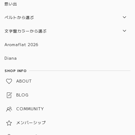
2023年モデル
思い出
6401~6500
2024年モデル
6501~6600
ベルトから選ぶ
2025年モデル
6601～6700
本革ベルト
文字盤カラーから選ぶ
合皮ベルト
グラデーション
Aromaflat 2026
金属ベルト(バックルタイプ)
ブラウン
Diana
金属ベルト(メッシュタイプ)
レッド
SHOP INFO
金属ベルト(チェーン、バングルタイプ)
グリーン
ABOUT
金属ベルト(プッシュタイプ)
ブルー
BLOG
ピンク
COMMUNITY
パープル
メンバーシップ
グレー
ホワイト