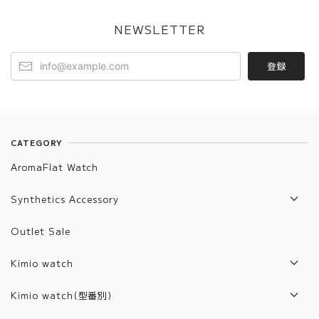
NEWSLETTER
登録
CATEGORY
AromaFlat Watch
Synthetics Accessory
Artifact List
Outlet Sale
Artifact Jewelry
Kimio watch
2017年モデル
Kimio watch(型番別)
2018年モデル