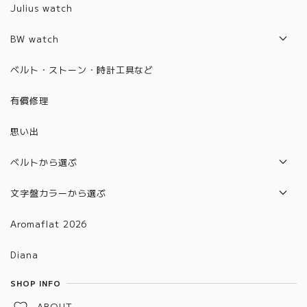
Z1001~2000
Julius watch
2019年モデル
6001~6100
BW watch
2020年モデル
6101~6200
2021年モデル
ベルト・ストーン・時計工具など
2021年モデル
6201~6300
2022年モデル
有償修理
2022年モデル
6301~6400
2023年モデル
思い出
6401~6500
2024年モデル
6501~6600
ベルトから選ぶ
2025年モデル
6601～6700
本革ベルト
文字盤カラーから選ぶ
合皮ベルト
グラデーション
Aromaflat 2026
金属ベルト(バックルタイプ)
ブラウン
Diana
金属ベルト(メッシュタイプ)
レッド
SHOP INFO
金属ベルト(チェーン、バングルタイプ)
グリーン
ABOUT