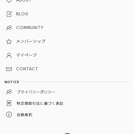
金属ベルト(プッシュタイプ)
ブルー
BLOG
ピンク
COMMUNITY
パープル
メンバーシップ
グレー
ホワイト
マイページ
ブラック
CONTACT
シルバー
NOTICE
イエロー
プライバシーポリシー
ベージュ
特定商取引法に基づく表記
オレンジ
会員規約