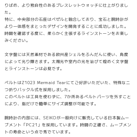
りばめ、より独自性のあるブレスレットウォッチに仕上がりまし
た。
特に、中央部分の石座はベゼルと融合しており、宝石と腕時計が
より一体感をまとったデザインを開発することに成功しました。
時間を確認する度に、柔らかく主張するラインストーンをお楽し
みください。
文字盤には天然素材である欧州産シェルをふんだんに使い、角度
によって光り輝きます。太陽光や室内の光を浴びて煌めく文字盤
とラインストーンは必見です。
ベルトはZ1023 Mermaid Tearにてご好評いただいた、特殊な二
つ折りバックル式を採用しました。
このベルトは工具を使わずに、7か所あるベルトパーツを外すこと
により、指だけで簡単にサイズ調整が可能です。
腕時計の内部には、SEIKOが一般向けに販売している日本製ムー
ブメント「PC21」を採用しています。時間の正確さ、ムーブメン
トの寿命という点で秀でています。