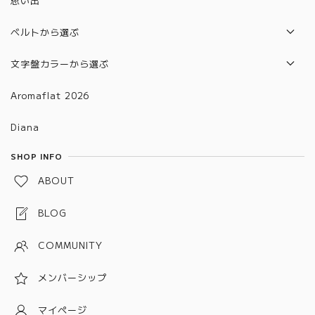
思い出
6401~6500
2024年モデル
6501~6600
ベルトから選ぶ
2025年モデル
6601～6700
本革ベルト
文字盤カラーから選ぶ
合皮ベルト
グラデーション
Aromaflat 2026
金属ベルト(バックルタイプ)
ブラウン
Diana
金属ベルト(メッシュタイプ)
レッド
SHOP INFO
金属ベルト(チェーン、バングルタイプ)
グリーン
ABOUT
金属ベルト(プッシュタイプ)
ブルー
BLOG
ピンク
COMMUNITY
パープル
メンバーシップ
グレー
ホワイト
マイページ