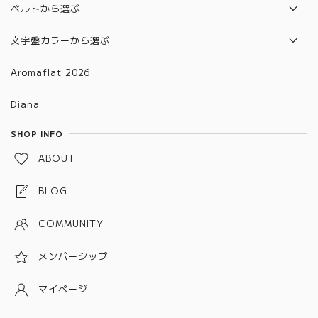
2024年モデル
6501~6600
ベルトから選ぶ
2025年モデル
6601～6700
本革ベルト
文字盤カラーから選ぶ
合皮ベルト
グラデーション
Aromaflat 2026
金属ベルト(バックルタイプ)
ブラウン
Diana
金属ベルト(メッシュタイプ)
レッド
SHOP INFO
金属ベルト(チェーン、バングルタイプ)
グリーン
ABOUT
金属ベルト(プッシュタイプ)
ブルー
BLOG
ピンク
COMMUNITY
パープル
メンバーシップ
グレー
ホワイト
マイページ
ブラック