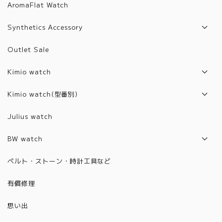
AromaFlat Watch
Synthetics Accessory
Artifact List
Outlet Sale
Artifact Jewelry
Kimio watch
2017年モデル
Kimio watch(型番別)
2018年モデル
Z1001~2000
Julius watch
2019年モデル
6001~6100
BW watch
2020年モデル
6101~6200
2021年モデル
ベルト・ストーン・時計工具など
2021年モデル
6201~6300
2022年モデル
有償修理
2022年モデル
6301~6400
2023年モデル
思い出
6401~6500