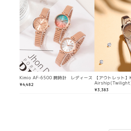
Kimio AF-6500 腕時計 レディース
【アウトレット】Kim
Airship(Twil
¥4,482
ース
¥3,383