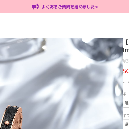
よくあるご質問を纏めました✨
【
I
¥3
S
※
ギ
ギ