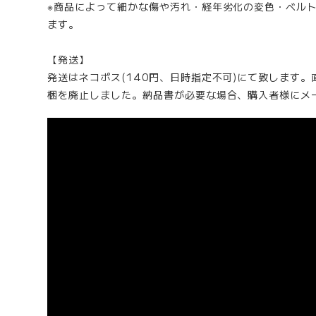
※商品によって細かな傷や汚れ・経年劣化の変色・ベル
ます。
【発送】
発送はネコポス(140円、日時指定不可)にて致します
梱を廃止しました。納品書が必要な場合、購入者様にメ