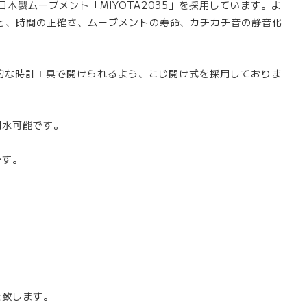
日本製ムーブメント「MIYOTA2035」を採用しています。よ
と、時間の正確さ、ムーブメントの寿命、カチカチ音の静音化
易的な時計工具で開けられるよう、こじ開け式を採用しておりま
耐水可能です。
です。
を致します。