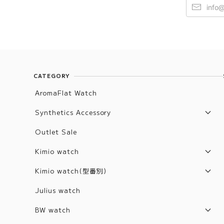
CATEGORY
AromaFlat Watch
Synthetics Accessory
Artifact List
Outlet Sale
Artifact Jewelry
Kimio watch
2017年モデル
Kimio watch(型番別)
2018年モデル
Z1001~2000
Julius watch
2019年モデル
6001~6100
BW watch
2020年モデル
6101~6200